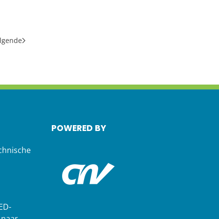
lgende
POWERED BY
chnische
ED-
 naar