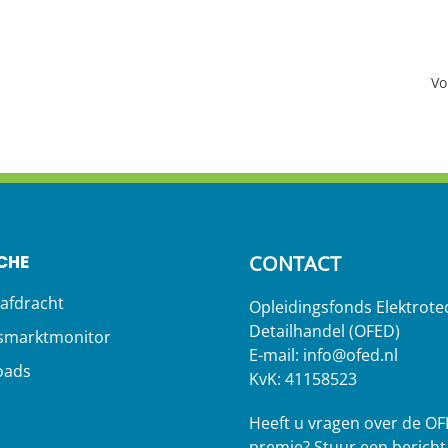
Vo
CHE
CONTACT
afdracht
Opleidingsfonds Elektrote
Detailhandel (OFED)
smarktmonitor
E-mail:
info@ofed.nl
oads
KvK: 41158523
s
Heeft u vragen over de OF
premie? Stuur een bericht