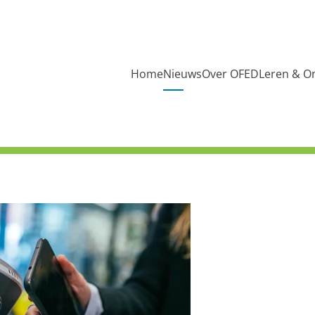
Home
Nieuws
Over OFED
Leren & O