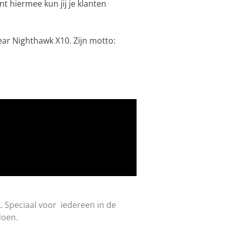
t hiermee kun jij je klanten
ear Nighthawk X10. Zijn motto:
k. Speciaal voor iedereen in de
 doen.