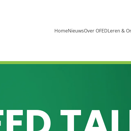
Home
Nieuws
Over OFED
Leren & O
ED TA