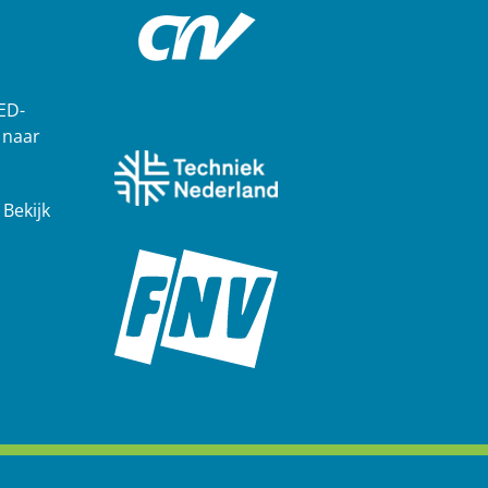
ED-
 naar
?
Bekijk