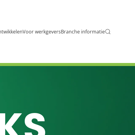
ntwikkelen
Voor werkgevers
Branche informatie
LKS