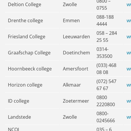
0800 –
Deltion College
Zwolle
w
0755
088-188
Drenthe college
Emmen
w
4444
058 – 284
Friesland College
Leeuwarden
w
25 55
0314-
Graafschap College
Doetinchem
w
353500
(033) 468
Hoornbeeck college
Amersfoort
w
08 08
(072) 547
Horizon college
Alkmaar
w
67 67
0800
ID college
Zoetermeer
w
2220800
0800-
Landstede
Zwolle
w
0245666
NCOI
035 – 6