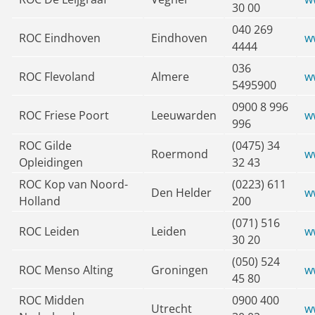
30 00
040 269
ROC Eindhoven
Eindhoven
w
4444
036
ROC Flevoland
Almere
w
5495900
0900 8 996
ROC Friese Poort
Leeuwarden
w
996
ROC Gilde
(0475) 34
Roermond
w
Opleidingen
32 43
ROC Kop van Noord-
(0223) 611
Den Helder
w
Holland
200
(071) 516
ROC Leiden
Leiden
w
30 20
(050) 524
ROC Menso Alting
Groningen
w
45 80
ROC Midden
0900 400
Utrecht
w