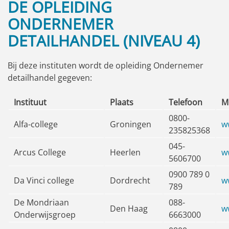
DE OPLEIDING
ONDERNEMER
DETAILHANDEL (NIVEAU 4)
Bij deze instituten wordt de opleiding Ondernemer
detailhandel gegeven:
Instituut
Plaats
Telefoon
M
0800-
Alfa-college
Groningen
w
235825368
045-
Arcus College
Heerlen
w
5606700
0900 789 0
Da Vinci college
Dordrecht
w
789
De Mondriaan
088-
Den Haag
w
Onderwijsgroep
6663000