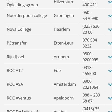
Hilversum
w
Opleidingsgroep
400 411
050-
Noorderpoortcollege
Groningen
w
5470990
(023) 530
Nova College
Haarlem
w
20 00
076 504
P3transfer
Etten-Leur
w
8222
0800-
Rijn IJssel
Arnhem
ww
0200995
0318-
ROC A12
Ede
w
455500
0900
ROC ASA
Amsterdam
w
2021064
088 – 283
ROC Aventus
Apeldoorn
w
68 87
(0413) 35
ROC De Leijgraaf
Veghel
ww