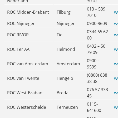
Nederland
30 02
013 – 539
ROC Midden-Brabant
Tilburg
w
7010
ROC Nijmegen
Nijmegen
0900-9609
w
0344 65 62
ROC RIVOR
Tiel
w
00
0492 – 50
ROC Ter AA
Helmond
w
79 09
0900 –
ROC van Amsterdam
Amsterdam
w
9599
(0800) 838
ROC van Twente
Hengelo
w
38 38
076 57 333
ROC West-Brabant
Breda
w
45
0115-
ROC Westerschelde
Terneuzen
w
641600