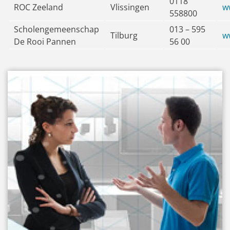
0118
ROC Zeeland
Vlissingen
w
558800
Scholengemeenschap
013 – 595
Tilburg
w
De Rooi Pannen
56 00