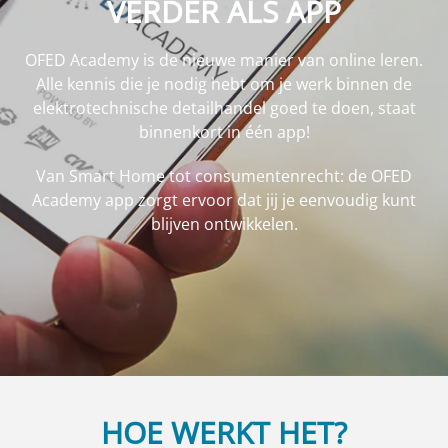
VERDER ALS APP
OFED Academy is de nieuwe manier van online leren.
Alle kennis die je nodig hebt om je werk binnen de
elektrotechnische detailhandel goed te doen, staat
binnenkort in één app!
Van Smart Home tot consumentenrecht: de OFED
Academy app zorgt ervoor dat jij je eenvoudig kunt
blijven ontwikkelen.
HOE WERKT HET?