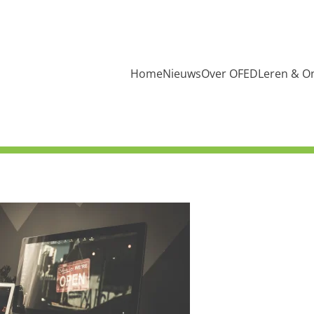
Home
Nieuws
Over OFED
Leren & O