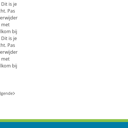
it is je
cht. Pas
verwijder
t met
lkom bij
it is je
cht. Pas
verwijder
t met
lkom bij
lgende