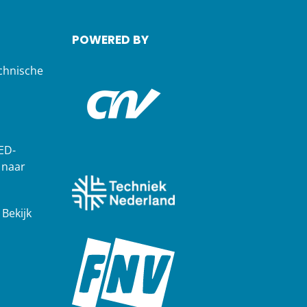
POWERED BY
chnische
ED-
 naar
?
Bekijk