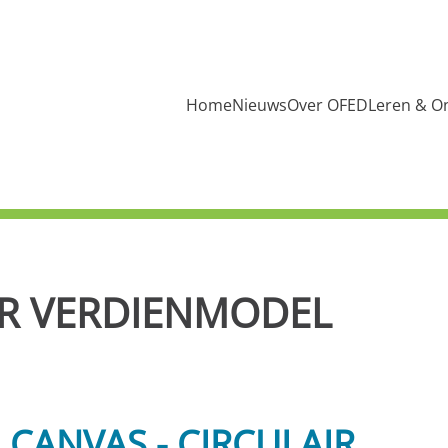
Home
Nieuws
Over OFED
Leren & O
IR VERDIENMODEL
CANVAS - CIRCULAIR