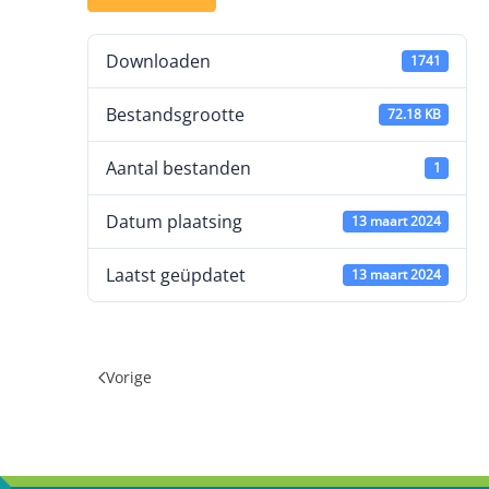
Downloaden
1741
Bestandsgrootte
72.18 KB
Aantal bestanden
1
Datum plaatsing
13 maart 2024
Laatst geüpdatet
13 maart 2024
Vorige