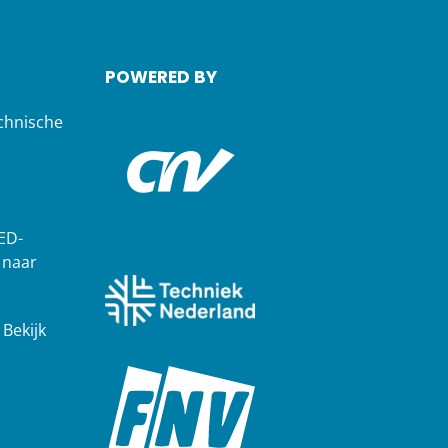
POWERED BY
chnische
ED-
 naar
?
Bekijk