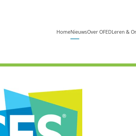
Home
Nieuws
Over OFED
Leren & O