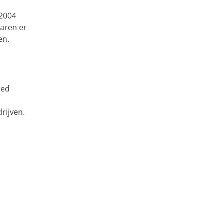
 2004
aren er
en.
oed
rijven.