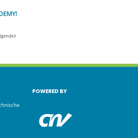
DEMY!
lgende
POWERED BY
chnische